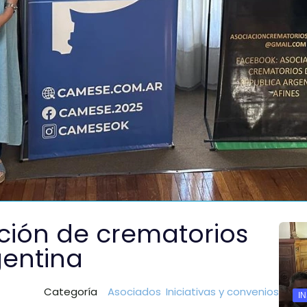
ción de crematorios
gentina
Categoría
Asociados
Iniciativas y convenios
I