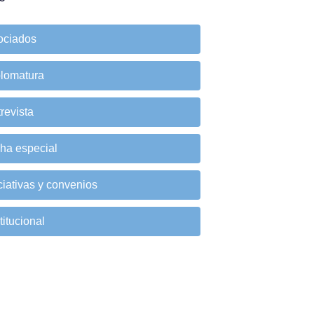
ociados
plomatura
revista
cha especial
ciativas y convenios
titucional