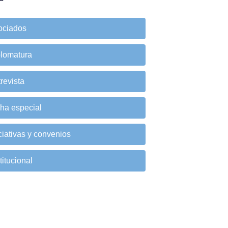
ociados
plomatura
revista
cha especial
ciativas y convenios
titucional