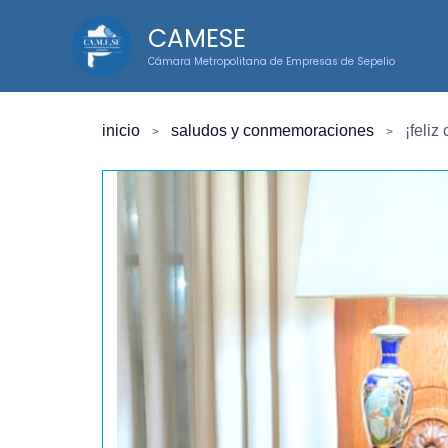
Ir
CAMESE
al
Cámara Metropolitana de Empresas de Sepelio
contenido
inicio
saludos y conmemoraciones
¡feliz