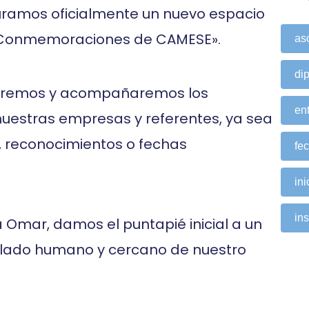
guramos oficialmente un nuevo espacio
 y Conmemoraciones de CAMESE».
as
di
acaremos y acompañaremos los
ent
uestras empresas y referentes, ya sea
s, reconocimientos o fechas
fe
ini
ins
Omar, damos el puntapié inicial a un
l lado humano y cercano de nuestro