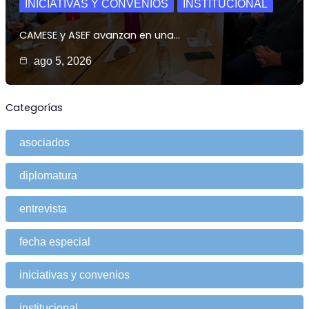
INICIATIVAS Y CONVENIOS
INSTITUCIONAL
CAMESE y ASEF avanzan en una…
ago 5, 2026
Categorías
asociados
diplomatura
entrevista
fecha especial
iniciativas y convenios
institucional