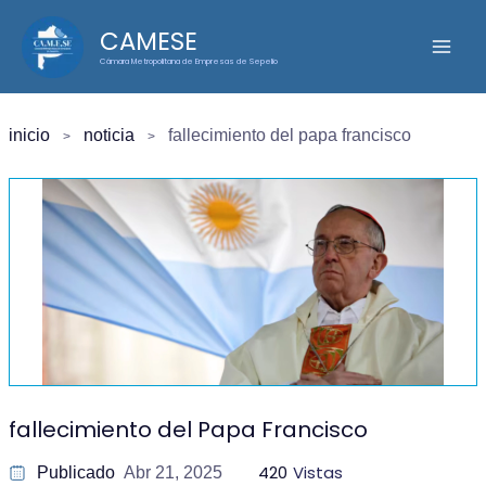
Ir
CAMESE
al
Cámara Metropolitana de Empresas de Sepelio
contenido
inicio
noticia
fallecimiento del papa francisco
fallecimiento del Papa Francisco
420
Vistas
Publicado
Abr 21, 2025