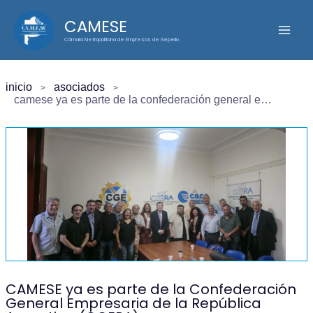
Ir
CAMESE
al
Cámara Metropolitana de Empresas de Sepelio
contenido
inicio
asociados
camese ya es parte de la confederación general empresaria de la república argentina (cgera)
CAMESE ya es parte de la Confederación
General Empresaria de la República