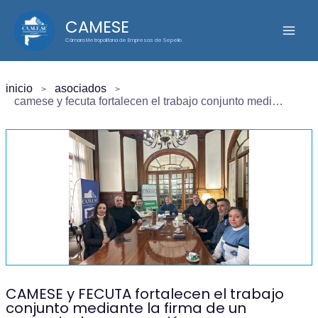
Ir
CAMESE
al
Cámara Metropolitana de Empresas de Sepelio
contenido
inicio
asociados
camese y fecuta fortalecen el trabajo conjunto mediante la firma de un convenio de cooperación
CAMESE y FECUTA fortalecen el trabajo
conjunto mediante la firma de un