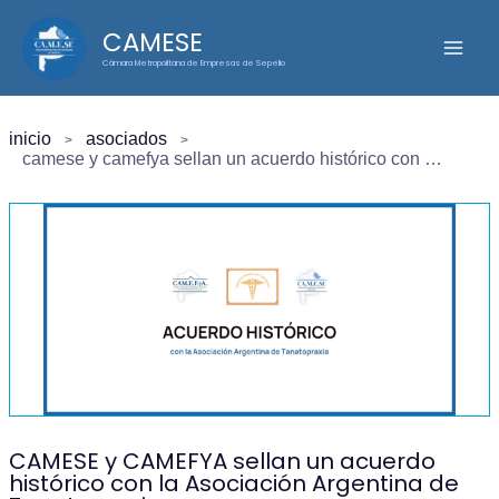
Ir
CAMESE
al
Cámara Metropolitana de Empresas de Sepelio
contenido
inicio
asociados
camese y camefya sellan un acuerdo histórico con la asociación argentina de tanatopraxia
CAMESE y CAMEFYA sellan un acuerdo
histórico con la Asociación Argentina de