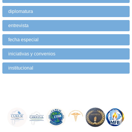
diplomatura
entrevista
fecha especial
iniciativas y convenios
institucional