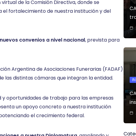
 virtual de la Comisión Directiva, donde se
CA
el fortalecimiento de nuestra institución y del
tr
 nuevos convenios a nivel nacional
, prevista para
ación Argentina de Asociaciones Funerarias (FADAF)
e las distintas cámaras que integran la entidad.
I
CA
d y oportunidades de trabajo para las empresas
in
senta un apoyo concreto a nuestra institución
 potenciando el crecimiento federal.
Cate
aciones a nuestra Diplomatura
, ampliando y