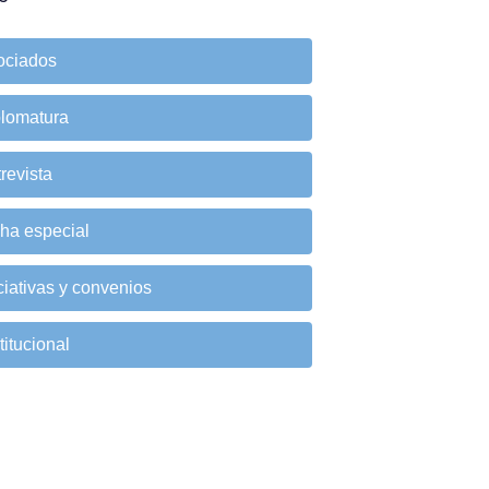
ociados
plomatura
revista
cha especial
ciativas y convenios
titucional