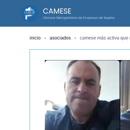
Ir
CAMESE
al
Cámara Metropolitana de Empresas de Sepelio
contenido
inicio
asociados
camese más activa que