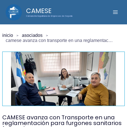
Ir
CAMESE
al
Cámara Metropolitana de Empresas de Sepelio
contenido
inicio
asociados
camese avanza con transporte en una reglamentación para furgones sanitarios funerarios
CAMESE avanza con Transporte en una
reglamentación para furgones sanitarios