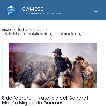
Ir
CAMESE
al
Cámara Metropolitana de Empresas de Sepelio
contenido
inicio
fecha especial
8 de febrero – natalicio del general martín miguel de güemes
8 de febrero – Natalicio del General
Martín Miguel de Güemes