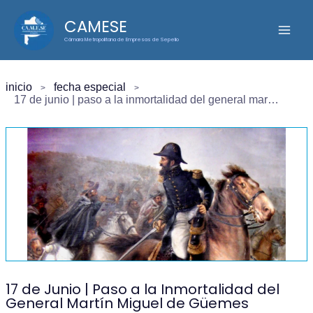
Ir
CAMESE
al
Cámara Metropolitana de Empresas de Sepelio
contenido
inicio
fecha especial
17 de junio | paso a la inmortalidad del general martín miguel de güemes
17 de Junio | Paso a la Inmortalidad del
General Martín Miguel de Güemes